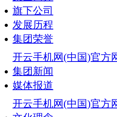
旗下公司
发展历程
集团荣誉
开云手机网(中国)官方
集团新闻
媒体报道
开云手机网(中国)官方