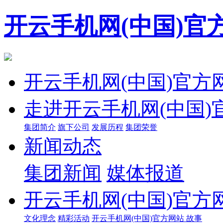
开云手机网(中国)官
开云手机网(中国)官方
走进开云手机网(中国)
集团简介
旗下公司
发展历程
集团荣誉
新闻动态
集团新闻
媒体报道
开云手机网(中国)官方
文化理念
精彩活动
开云手机网(中国)官方网站 故事