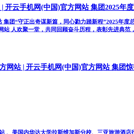
 开云手机网(中国)官方网站 集团2025年
方网站 集团“守正出奇谋新篇，同心勠力踏新程”2025年
网站 人欢聚一堂，共同回顾奋斗历程，表彰先进典范，共
网站 | 开云手机网(中国)官方网站 集团惊
官方网站 、美国内华达大学拉斯维加斯分校、三亚旅游