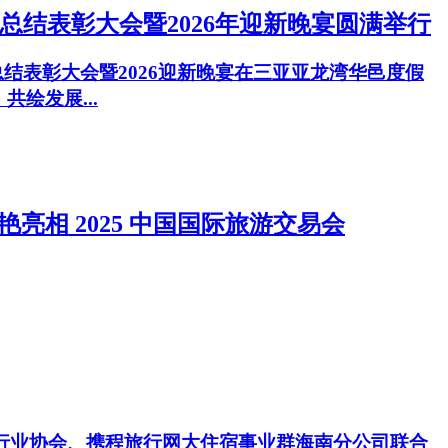
度总结表彰大会暨2026年迎新晚宴圆满举行
度总结表彰大会暨2026迎新晚宴在三亚亚龙湾华邑度假
绘发展...
艳亮相 2025 中国国际旅游交易会
酒店行业协会、携程旅行网大住宿事业群海南分公司联合