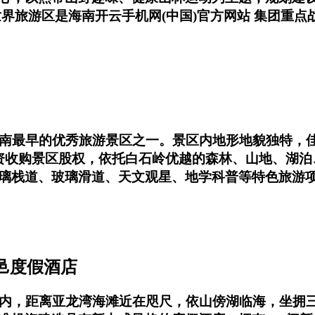
界旅游区是海南开云手机网(中国)官方网站 集团重点
南最早的优秀旅游景区之一。景区内地形地貌独特，佳
3月全资收购景区股权，依托白石岭优越的森林、山地、
璃栈道、玻璃滑道、天文观星、地学科普等特色旅游
邑度假酒店
区内，距离亚龙湾海滩近在咫尺，依山傍湖临海，坐拥