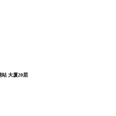
站 大厦20层