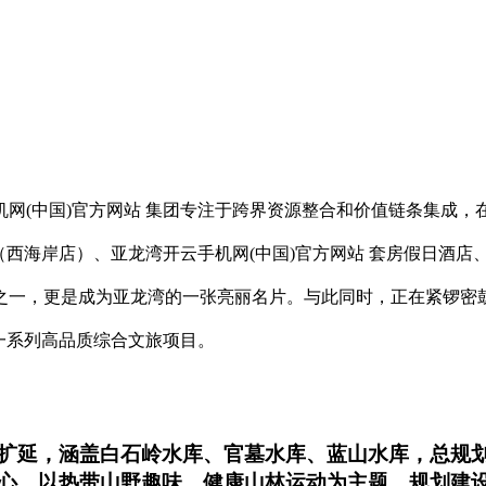
网(中国)官方网站 集团专注于跨界资源整合和价值链条集成
（西海岸店）、亚龙湾开云手机网(中国)官方网站 套房假日酒店
会场之一，更是成为亚龙湾的一张亮丽名片。与此同时，正在紧锣密
等一系列高品质综合文旅项目。
延，涵盖白石岭水库、官墓水库、蓝山水库，总规划范
心，以热带山野趣味、健康山林运动为主题，规划建