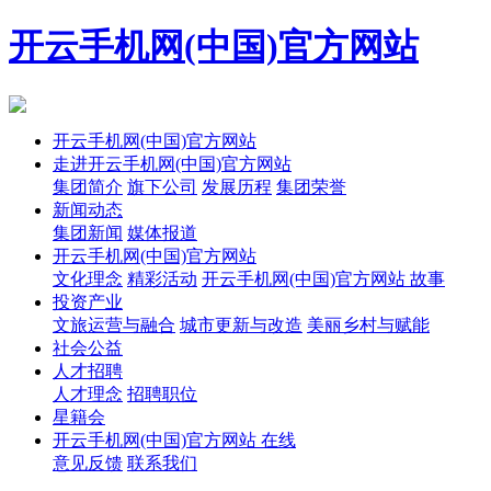
开云手机网(中国)官方网站
开云手机网(中国)官方网站
走进开云手机网(中国)官方网站
集团简介
旗下公司
发展历程
集团荣誉
新闻动态
集团新闻
媒体报道
开云手机网(中国)官方网站
文化理念
精彩活动
开云手机网(中国)官方网站 故事
投资产业
文旅运营与融合
城市更新与改造
美丽乡村与赋能
社会公益
人才招聘
人才理念
招聘职位
星籍会
开云手机网(中国)官方网站 在线
意见反馈
联系我们