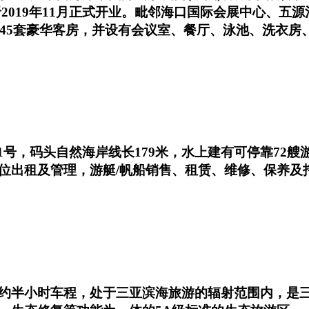
2019年11月正式开业。毗邻海口国际会展中心、五
145套豪华客房，并设有会议室、餐厅、泳池、洗衣房
海1号，码头自然海岸线长179米，水上建有可停靠72
位出租及管理，游艇/帆船销售、租赁、维修、保养及
约半小时车程，处于三亚滨海旅游的辐射范围内，是