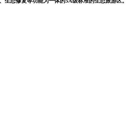
、生态修复等功能为一体的5A级标准的生态旅游区。