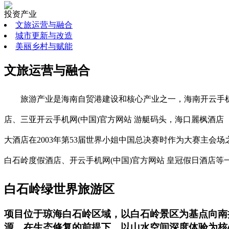
投资产业
文旅运营与融合
城市更新与改造
美丽乡村与赋能
文旅运营与融合
旅游产业是海南自贸港建设和核心产业之一，海南开云手机
店、三亚开云手机网(中国)官方网站 游艇码头，海口麗枫酒店
大酒店在2003年第53届世界小姐中国总决赛时作为大赛主
白石岭度假酒店、开云手机网(中国)官方网站 皇冠假日酒店
白石岭绿世界旅游区
项目位于琼海白石岭区域，以白石岭景区为基点向南扩
源，在生态修复的前提下，以山水空间深度体验为核