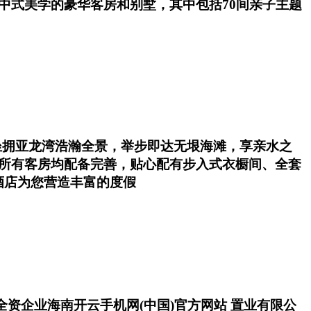
中式美学的豪华客房和别墅，其中包括70间亲子主题
坐拥亚龙湾浩瀚全景，举步即达无垠海滩，享亲水之
。所有客房均配备完善，贴心配有步入式衣橱间、全套
酒店为您营造丰富的度假
下全资企业海南开云手机网(中国)官方网站 置业有限公