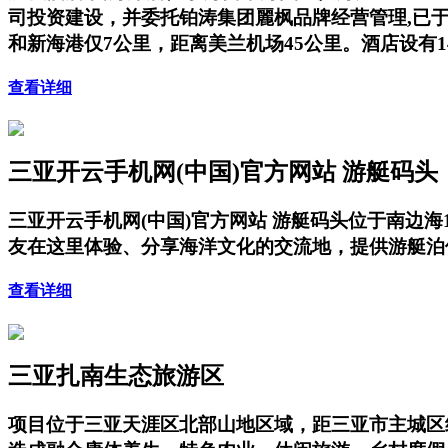
司投资建设，并委托铂涛集团麗枫品牌经营管理,已于
和新海港仅7公里，距离美兰机场45公里。酒店设有
查看详细
三亚开云手机网(中国)官方网站 游艇码头
三亚开云手机网(中国)官方网站 游艇码头位于南边
友在这里体验、分享海洋文化的交流地，提供游艇泊
查看详细
三亚扎南生态旅游区
项目位于三亚天涯区北部山地区域，距三亚市主城区