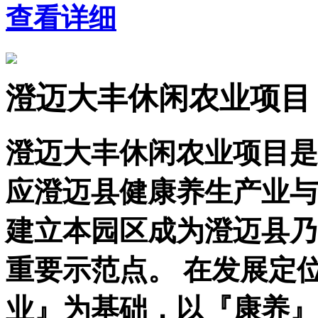
查看详细
澄迈大丰休闲农业项目
澄迈大丰休闲农业项目是
应澄迈县健康养生产业与
建立本园区成为澄迈县乃
重要示范点。 在发展定
业』为基础，以『康养』