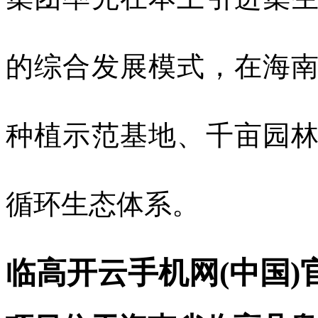
的综合发展模式，在海
种植示范基地、千亩园
循环生态体系。
临高开云手机网(中国)