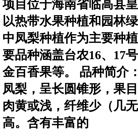
项目位于海南省临高县皇
以热带水果种植和园林绿
中凤梨种植作为主要种植
要品种涵盖台农16、1
金百香果等。 品种简介：
凤梨，呈长圆锥形，果目
肉黄或浅，纤维少（几无
高。含有丰富的