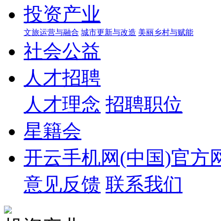
投资产业
文旅运营与融合
城市更新与改造
美丽乡村与赋能
社会公益
人才招聘
人才理念
招聘职位
星籍会
开云手机网(中国)官方
意见反馈
联系我们