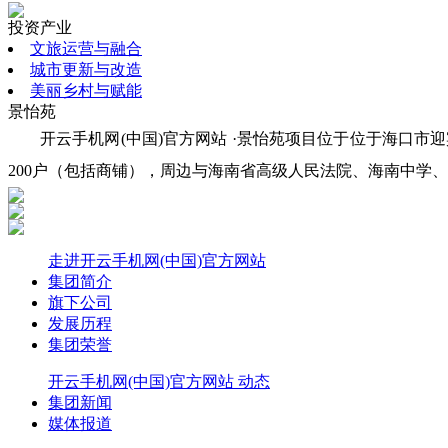
投资产业
文旅运营与融合
城市更新与改造
美丽乡村与赋能
景怡苑
开云手机网(中国)官方网站 ·景怡苑项目位于位于海口市迎宾
200户（包括商铺），周边与海南省高级人民法院、海南中学
走进开云手机网(中国)官方网站
集团简介
旗下公司
发展历程
集团荣誉
开云手机网(中国)官方网站 动态
集团新闻
媒体报道