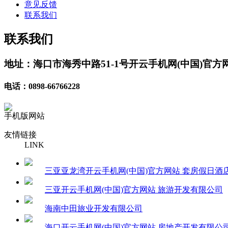
意见反馈
联系我们
联系我们
地址：海口市海秀中路51-1号开云手机网(中国)官方网
电话：0898-66766228
手机版网站
友情链接
LINK
三亚亚龙湾开云手机网(中国)官方网站 套房假日酒
三亚开云手机网(中国)官方网站 旅游开发有限公司
海南中田旅业开发有限公司
海口开云手机网(中国)官方网站 房地产开发有限公