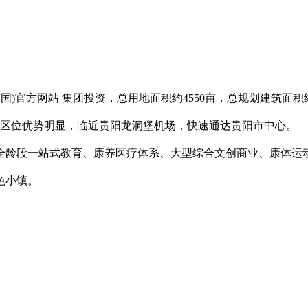
中国)官方网站 集团投资，总用地面积约4550亩，总规划建筑面
通区位优势明显，临近贵阳龙洞堡机场，快速通达贵阳市中心。
全龄段一站式教育、康养医疗体系、大型综合文创商业、康体运
色小镇。