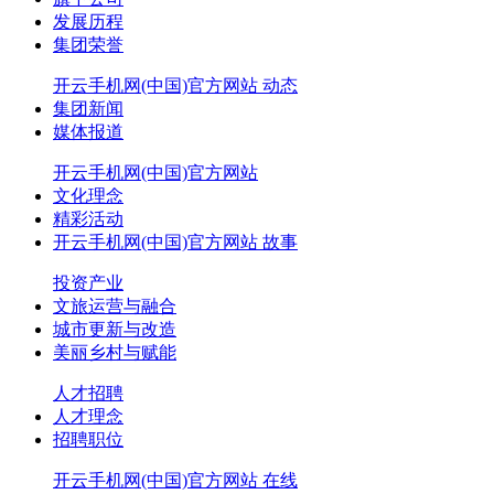
发展历程
集团荣誉
开云手机网(中国)官方网站 动态
集团新闻
媒体报道
开云手机网(中国)官方网站
文化理念
精彩活动
开云手机网(中国)官方网站 故事
投资产业
文旅运营与融合
城市更新与改造
美丽乡村与赋能
人才招聘
人才理念
招聘职位
开云手机网(中国)官方网站 在线