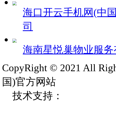
海口开云手机网(中国
司
海南星悦巢物业服务
CopyRight © 2021 All 
国)官方网站
技术支持：