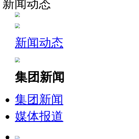
新闻动态
新闻动态
集团新闻
集团新闻
媒体报道