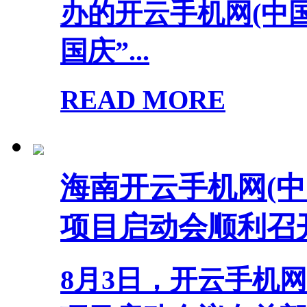
办的开云手机网(中国
国庆”...
READ MORE
海南开云手机网(中
项目启动会顺利召
8月3日，开云手机网