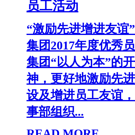
员工活动
“激励先进增进友谊”
集团2017年度优秀
集团“以人为本”的开
神，更好地激励先进
设及增进员工友谊，2
事部组织...
READ MORE