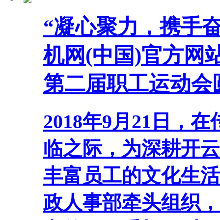
“凝心聚力，携手奋
机网(中国)官方网
第二届职工运动会
2018年9月21日
临之际，为深耕开云
丰富员工的文化生活
政人事部牵头组织，