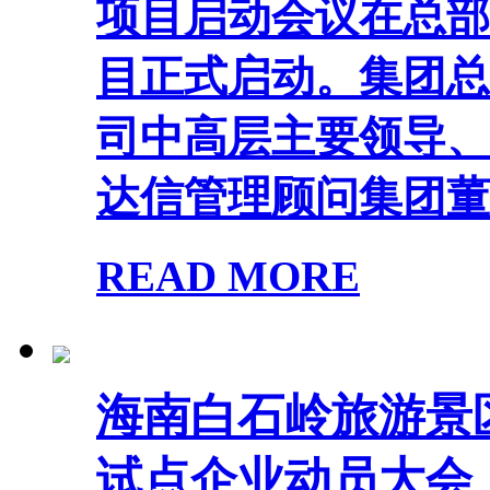
项目启动会议在总部
目正式启动。集团总
司中高层主要领导、
达信管理顾问集团董事
READ MORE
海南白石岭旅游景
试点企业动员大会