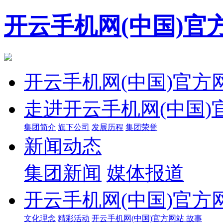
开云手机网(中国)官
开云手机网(中国)官方
走进开云手机网(中国)
集团简介
旗下公司
发展历程
集团荣誉
新闻动态
集团新闻
媒体报道
开云手机网(中国)官方
文化理念
精彩活动
开云手机网(中国)官方网站 故事