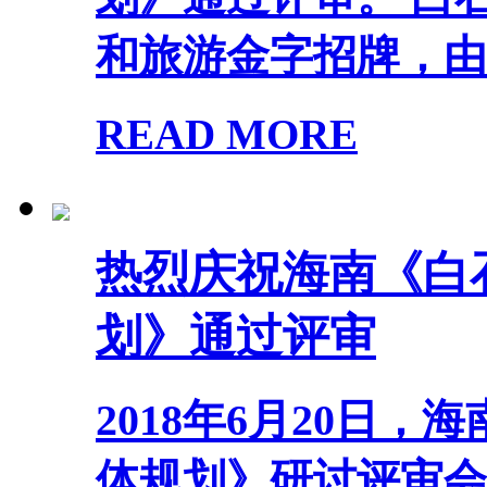
和旅游金字招牌，由于
READ MORE
热烈庆祝海南《白
划》通过评审
2018年6月20日
体规划》研讨评审会