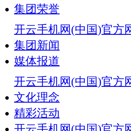
集团荣誉
开云手机网(中国)官方
集团新闻
媒体报道
开云手机网(中国)官方
文化理念
精彩活动
开云手机网(中国)官方