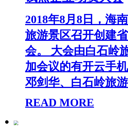
2018年8月8日，
旅游景区召开创建省
会。 大会由白石岭
加会议的有开云手机
邓剑华、白石岭旅游景
READ MORE